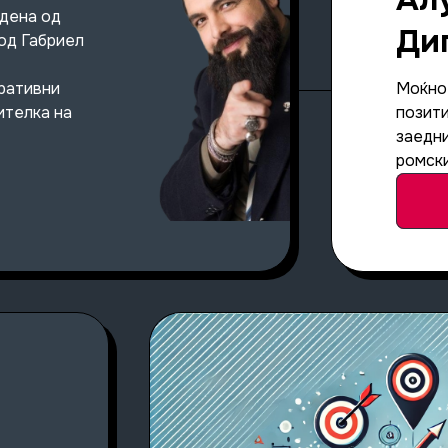
адена од
Ди
од Габриел
ративни
Моќно 
ителка на
позит
заедни
ромски