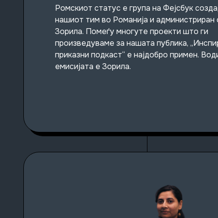
Ромскиот статус е група на Фејсбук созд
нашиот тим во Романија и администриран 
Зорила. Помеѓу многуте проекти што ги
произведуваме за нашата публика, „Инспи
приказни подкаст“ е најдобро примен. Вод
емисијата е Зорила.