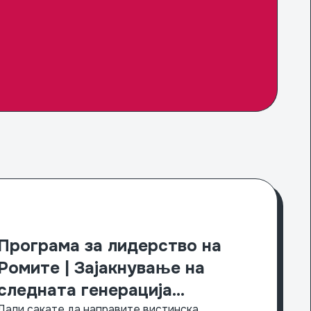
ation Fund Launches New Multifunctional Community Space
Програма за лидерство на
Romania’s Roma Hi
Ромите | Зајакнување на
следната генерација
Дали сакате да направите вистинска