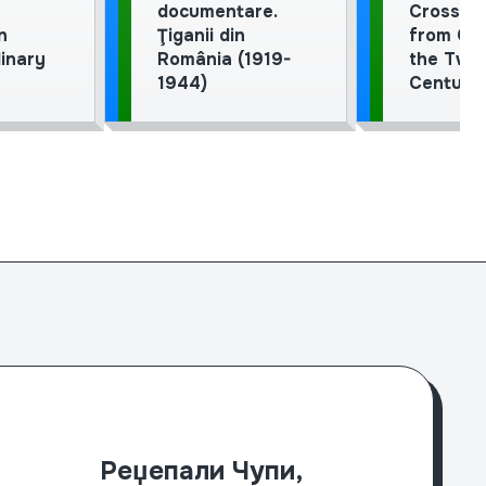
documentare.
Crossing
n
Ţiganii din
from Go
linary
România (1919-
the Twen
1944)
Century,
ател
Станислав ДАНИЕЛ, директор на РЕФ Словачка
Реџепали Чупи,
Клаудија CRAIU д