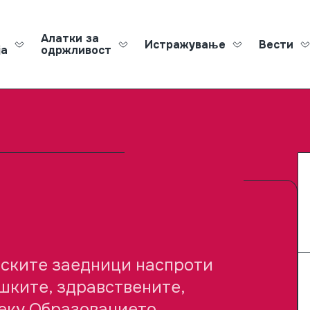
Алатки за
Истражување
Вести
ја
одржливост
Roma Ed
мските заедници наспроти
шките, здравствените,
еку Образованието.