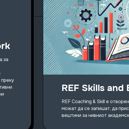
rk
а за
е
 преку
REF Skills and
тивни
ни
REF Coaching & Skill е отво
можат да се запишат, да прис
вештини за нивниот академск