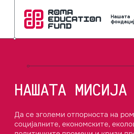
Нашата
фондаци
НАШАТА МИСИЈА
Да се зголеми отпорноста на ро
социјалните, економските, еколо
политичките промени и кризи пр