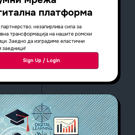
гитална платформа
партнерство, незапирлива сила за
ивна трансформација на нашите ромски
ци. Заедно да изградиме еластични
 заедници!
Sign Up / Login
Educators Roma Education