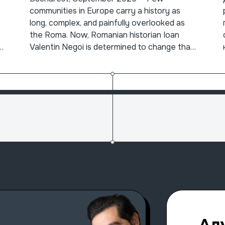
Forgotten Past
communities in Europe carry a history as
long, complex, and painfully overlooked as
the Roma. Now, Romanian historian Ioan
e
Valentin Negoi is determined to change that
narrative. A researcher at the Roma
Education Fund and one of the driving forces
b
behind the online history platform RomStoria,
Negoi has just released
Прочитај повеќе
Ал