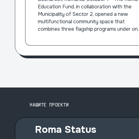
Space in Sector 2,
Education Fund, in collaboration with the
Bucharest
Municipality of Sector 2, opened a new
multifunctional community space that
combines three flagship programs under on
roof: the One Stop Shop Center for
Ukrainian Refugees, the Complementary
Education Centers, and the “Master the Jo
Market! – Professional Training and
Development Program”.
Прочитај повеќе
НАШИТЕ ПРОЕКТИ
Roma Status