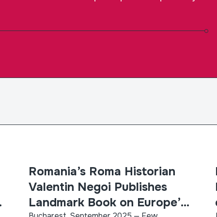
Romania’s Roma Historian
Roma Educ
Valentin Negoi Publishes
Landmark Book on Europe’s
Bucharest, September 2025 — Few