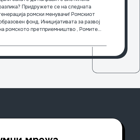
ромски лидери
разлика? Придружете се на следната
генерација ромски менувачи! Ромскиот
образовен фонд, Иницијативата за развој
на ромското претприемништво , Ромите
за демократија, Европскиот ромски
институт за уметност и култура и
Ромската фондација за Европа ја
најавуваат Програмата за лидерство на
Ромите – нова можност за учење,
поврзување со врвни ромски
професионалци
Прочитај повеќе
умни мрежа