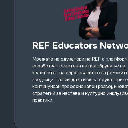
REF Educators Netwo
Мрежата на едукатори на REF е платформ
соработка посветена на подобрување на
квалитетот на образованието за ромскит
заедници. Таа им дава моќ на едукаторите
континуиран професионален развој, инова
стратегии за настава и културно инклузив
практики.