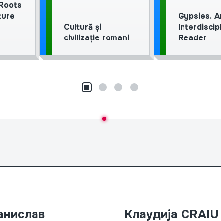
 Roots
ture
Gypsies. A
Cultură și
Interdiscip
civilizație romani
Reader
анислав
Ciprian NECULA извршен претсед
Клаудија CRAIU