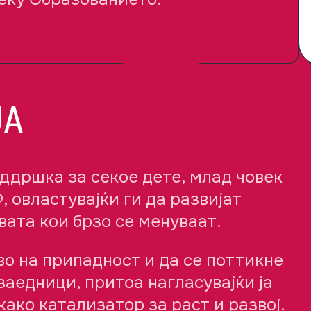
ЈА
оддршка за секое дете, млад човек
, овластувајќи ги да развијат
вата кои брзо се менуваат.
во на припадност и да се поттикне
заедници, притоа нагласувајќи ја
ако катализатор за раст и развој.