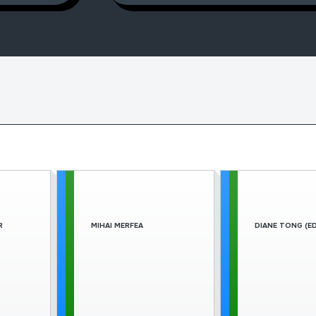
Deep Indian Root
R
MIHAI MERFEA
DIANE TONG (ED