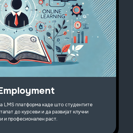
 Employment
рена LMS платформа каде што студентите
тапат до курсеви и да развијат клучни
и и професионален раст.