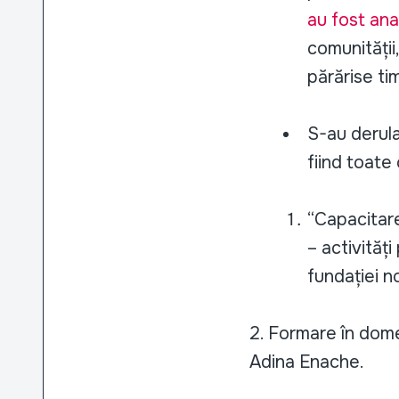
au fost ana
comunității,
părărise tim
S-au derula
fiind toate c
“Capacitare 
– activităț
fundației no
2. Formare în dome
Adina Enache.