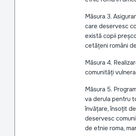
Măsura 3. Asigurar
care deservesc co
există copii preșco
cetățeni români de
Măsura 4. Realizar
comunități vulnera
Măsura 5. Programu
va derula pentru to
învățare, însoțit d
deservesc comunită
de etnie roma, marg