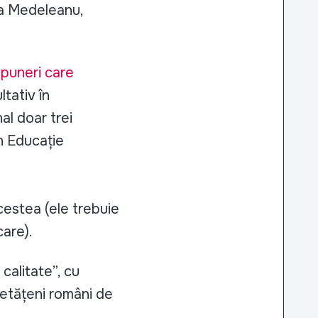
iza Medeleanu,
ropuneri care
ltativ în
nal doar trei
în Educație
cestea (ele trebuie
care).
calitate”, cu
cetățeni români de