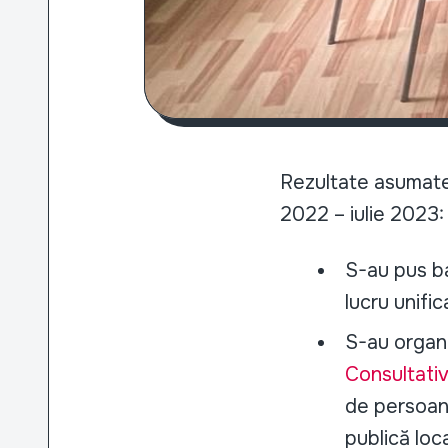
Rezultate asumate p
2022 – iulie 2023:
S-au pus ba
lucru unifi
S-au organ
Consultativ
de persoane
publică loc