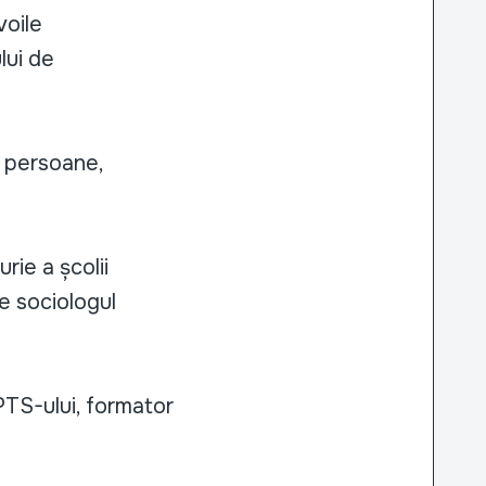
voile
lui de
e persoane,
rie a școlii
de sociologul
PTS-ului, formator