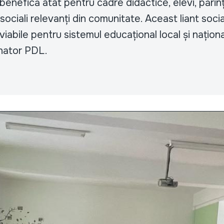
benefică atât pentru cadre didactice, elevi, părinți
 sociali relevanți din comunitate. Aceast liant soci
 viabile pentru sistemul educațional local și naționa
nator PDL.