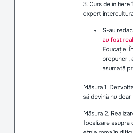
3. Curs de inițiere
expert intercultura
S-au redac
au fost rea
Educație. În
propuneri, a
asumată pri
Măsura 1. Dezvolta
să devină nu doar p
Măsura 2. Realizare
focalizare asupra 
etnie roma în difi