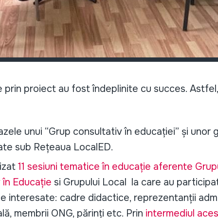
rin proiect au fost îndeplinite cu succes. Astfel, 
zele unui “Grup consultativ în educației” și unor 
cate sub Rețeaua LocalED.
izat
11 sesiuni tematice în educație aferente Grup
 în Educație
si Grupului Local la care au particip
 interesate: cadre didactice, reprezentanții admin
ală, membrii ONG, părinți etc. Prin
intermediul acest