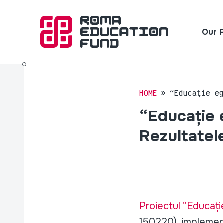
Our 
HOME
“Educație e
“Educație 
Rezultatele
Proiectul “Educați
150220), implement