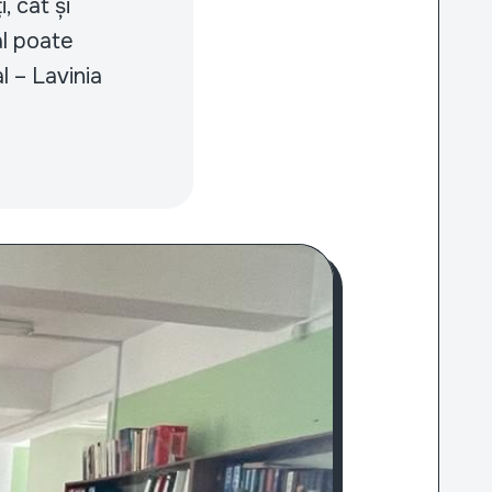
, cât și
al poate
l – Lavinia