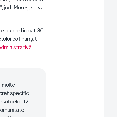
, jud. Mureș, se va
re au participat 30
ctului cofinanțat
dministrativă
i multe
crat specific
rsul celor 12
 comunitate