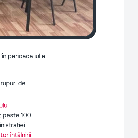
în perioada iulie
grupuri de
ului
at peste 100
istrației
or întâlnirii