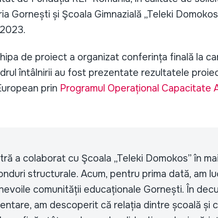
ria Gornești și Şcoala Gimnazială „Teleki Domokos”
 2023.
hipa de proiect a organizat conferința finală la ca
rul întâlnirii au fost prezentate rezultatele proie
 European prin
Programul Operațional Capacitate A
tră a colaborat cu Şcoala „Teleki Domokos” în ma
onduri structurale. Acum, pentru prima dată, am lu
nevoile comunității educaționale Gornești. În decu
entare, am descoperit că relația dintre școală și