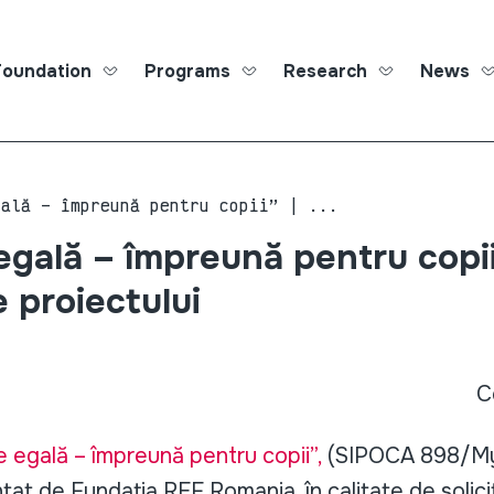
Foundation
Programs
Research
News
Roma Ed
gală – împreună pentru copii” | ...
egală – împreună pentru copii
 proiectului
C
e egală – împreună pentru copii”,
(SIPOCA 898/M
at de Fundația REF Romania, în calitate de solicit