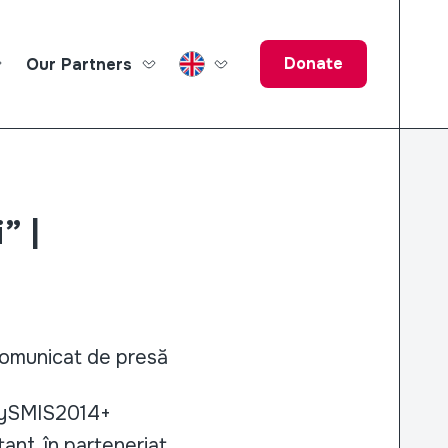
Donate
Our Partners
ucation Fund
” |
omunicat de presă
ySMIS2014+
ant, în parteneriat