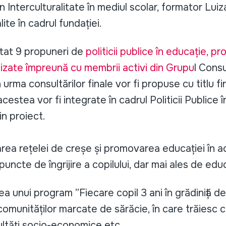
 în Interculturalitate în mediul scolar, formator Lu
lite în cadrul fundației.
tat 9 propuneri de
politicii publice în educație, p
lizate împreună cu membrii activi din Grupu
l Consu
 urma consultărilor finale vor fi propuse cu titlu fi
cestea vor fi integrate în cadrul Politicii Publice 
n proiect.
rea rețelei de creșe și promovarea educației în a
uncte de îngrijire a copilului, dar mai ales de edu
a unui program ”Fiecare copil 3 ani în grădiniță de 
comunităților marcate de sărăcie, în care trăiesc 
cultăți socio-economice etc.