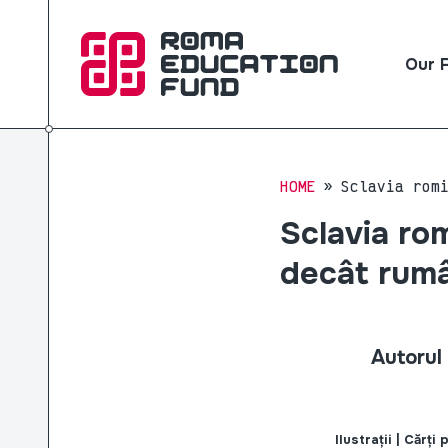
Our 
HOME
Sclavia rom
Sclavia rom
decât rumâ
Autorul 
Ilustrații | Cărț