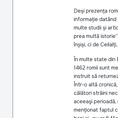
Deși prezența romi
informație datând d
multe studii și art
prea multă istorie”
înșiși, ci de Ceilalț
În multe state din 
1462 romii sunt men
instruit să return
Într-o altă cronic
călători străini n
aceeaşi perioadă, r
menționat faptul c