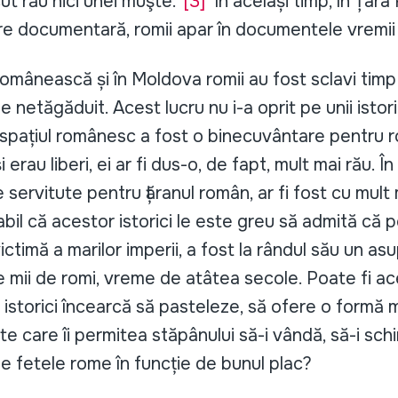
ăcut rău nici unei muşte.”
[3]
În același timp, în Țar
re documentară, romii apar în documentele vremii 
Românească și în Moldova romii au fost sclavi ti
 netăgăduit. Acest lucru nu i-a oprit pe unii istor
n spațiul românesc a fost o binecuvântare pentru 
 erau liberi, ei ar fi dus-o, de fapt, mult mai rău. În
 servitute pentru țăranul român, ar fi fost cu mult
abil că acestor istorici le este greu să admită că
ctimă a marilor imperii, a fost la rândul său un asu
de mii de romi, vreme de atâtea secole. Poate fi a
 istorici încearcă să pasteleze, să ofere o formă 
te care îi permitea stăpânului să-i vândă, să-i sch
de fetele rome în funcție de bunul plac?