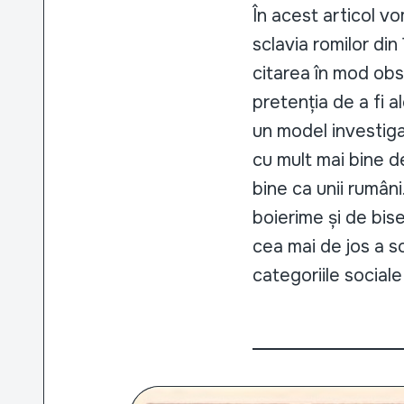
În acest articol vo
sclavia romilor di
citarea în mod obse
pretenția de a fi a
un model investigat
cu mult mai bine de
bine ca unii rumân
boierime și de bise
cea mai de jos a so
categoriile sociale