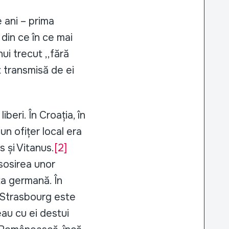
 ani – prima
 din ce în ce mai
ui trecut ,,fără
st transmisă de ei
beri. În Croația, în
un ofițer local era
 și Vitanus.
[2]
sosirea unor
ta germană. În
a Strasbourg este
eau cu ei destui