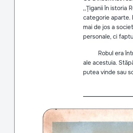
,,Țiganii în istori
categorie aparte. P
mai de jos a societ
personale, ci faptu
Robul era întru t
ale acestuia. Stăp
putea vinde sau sch