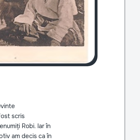
uvinte
ost scris
numiți Robi. Iar în
tiv am decis ca în