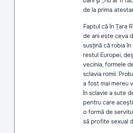
bani şi ,,nu ar fi f
de la prima atesta
Faptul că în Țara 
de ani este ceva de
susțină că robia î
restul Europei, deși
vecinia, formele de
sclavia romii. Prob
a fost mai mereu vi
în sclavie a sute 
pentru care acești
o formă de servitu
să profite sexual 