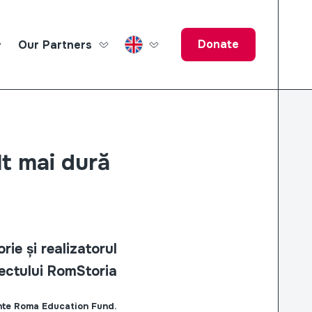
Donate
Our Partners
ucation Fund
lt mai dură
rie și realizatorul
ectului RomStoria
dinte Roma Education Fund.