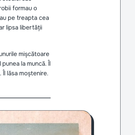
 robii formau o
flau pe treapta cea
 lipsa libertății
unurile mișcătoare
 punea la muncă. Îl
 Îl lăsa moștenire.