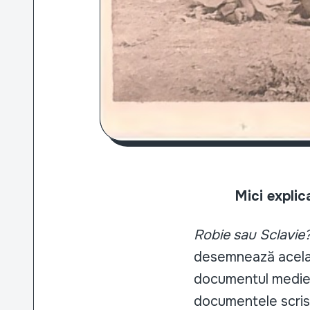
Mici explicații 
Robie sau Sclavie
desemnează același 
documentul medieva
documentele scrise 