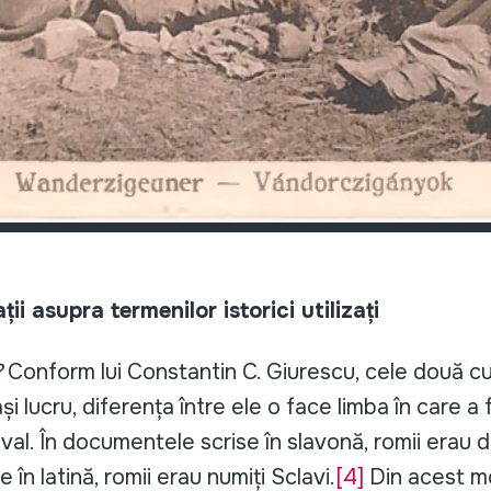
asupra termenilor istorici utilizați
?
Conform lui Constantin C. Giurescu, cele două c
lucru, diferența între ele o face limba în care a f
l. În documentele scrise în slavonă, romii erau de
în latină, romii erau numiți Sclavi.
[4]
Din acest mo