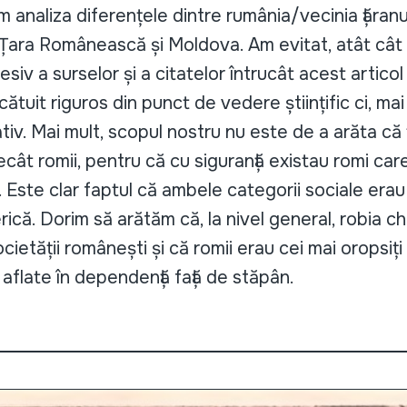
m analiza diferențele dintre rumânia/vecinia țăranu
n Țara Românească și Moldova. Am evitat, atât cât a
siv a surselor și a citatelor întrucât acest artico
lcătuit riguros din punct de vedere științific ci, 
iv. Mai mult, scopul nostru nu este de a arăta că 
cât romii, pentru că cu siguranță existau romi car
i. Este clar faptul că ambele categorii sociale era
rică. Dorim să arătăm că, la nivel general, robia c
cietății românești și că romii erau cei mai oropsiți
 aflate în dependență față de stăpân.