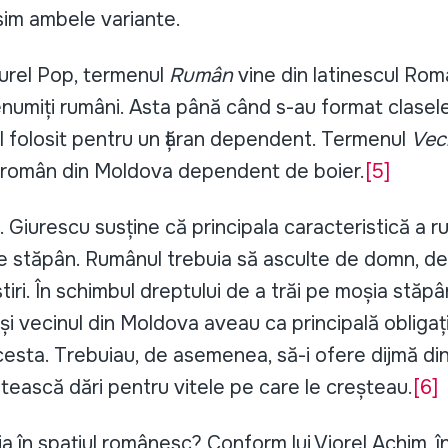
sim ambele variante.
Aurel Pop, termenul
Rumân
vine din latinescul Roman
enumiți rumâni. Asta până când s-au format clasele
l folosit pentru un țăran dependent. Termenul
Vec
l român din Moldova dependent de boier.
[5]
rescu susține că principala caracteristică a ru
e stăpân. Rumânul trebuia să asculte de domn, de
tiri. În schimbul dreptului de a trăi pe moșia stăpâ
 vecinul din Moldova aveau ca principală obligați
cesta. Trebuiau, de asemenea, să-i ofere dijmă di
ătească dări pentru vitele pe care le creșteau.
[6]
a în spațiul românesc? Conform lui Viorel Achim, în