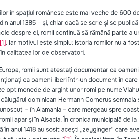
lor în spațiul românesc este mai veche de 600 de
in anul 1385 – și, chiar dacă se scrie și se publică
icole despre ei, romii continuă să rămână parte a un
[1]
. Iar motivul este simplu: istoria romilor nu a fo
i, în calitatea lor de observatori.
Europa, romii sunt atestați documentar ca oameni li
ționați ca oameni liberi într-un document în care 
eze opt monede de argint unor romi pe nume Vlahus
ă, călugărul dominican Hermann Cornerus semnala 
ecunoscuţi – în Alamania – care mergeau spre coas
omii apar și în Alsacia. În cronica municipală de l
ă în anul 1418 au sosit acești „zeyginger” care av