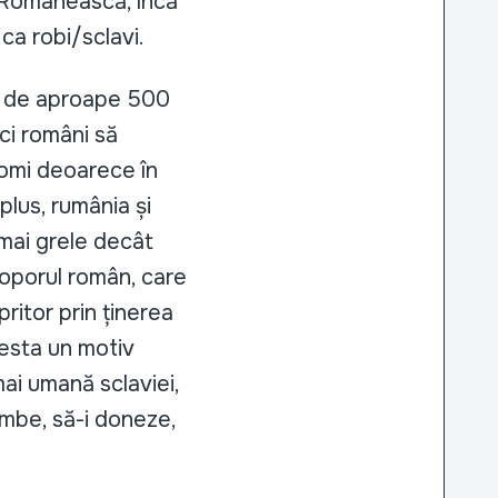
a Românească, încă
ca robi/sclavi.
mp de aproape 500
ici români să
romi deoarece în
 plus, rumânia și
 mai grele decât
 poporul român, care
pritor prin ținerea
cesta un motiv
mai umană sclaviei,
imbe, să-i doneze,