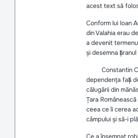
acest text să folo
Conform lui Ioan 
din Valahia erau d
a devenit termenu
și desemna țăranu
Constantin C. Giu
dependența față d
călugării din mănăs
Țara Românească și
ceea ce îi cerea a
câmpului și să-i pl
Ce a însemnat robi