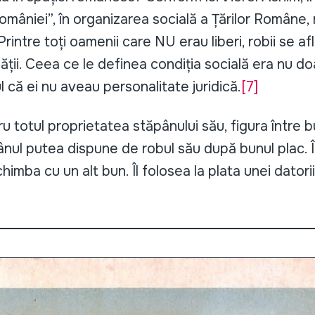
a României”, în organizarea socială a Țărilor Române,
rintre toți oamenii care NU erau liberi, robii se a
ății. Ceea ce le definea condiția socială era nu doar
l că ei nu aveau personalitate juridică.
[7]
otul proprietatea stăpânului său, figura între b
ânul putea dispune de robul său după bunul plac. Îl
imba cu un alt bun. Îl folosea la plata unei datorii.