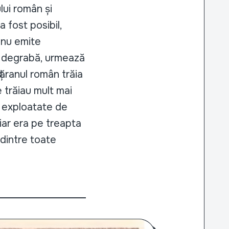
lui român și
 fost posibil,
l nu emite
mai degrabă, urmează
țăranul român trăia
e trăiau mult mai
u exploatate de
hiar era pe treapta
 dintre toate