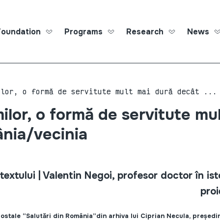
Foundation
Programs
Research
News
Roma Ed
ilor, o formă de servitute mult mai dură decât ...
ilor, o formă de servitute mu
nia/vecinia
textului | Valentin Negoi, profesor doctor în isto
proi
i postale “Salutări din România”din arhiva lui Ciprian Necula, preșe