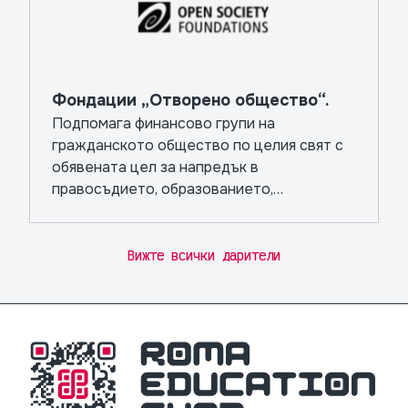
Фондации „Отворено общество“.
Подпомага финансово групи на
гражданското общество по целия свят с
обявената цел за напредък в
правосъдието, образованието,
общественото здраве и независимите
медии.
Вижте всички дарители