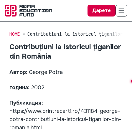
Дарете
HOME
Contribuțiuni la istoricul țiganilor di
Contribuțiuni la istoricul țiganilor
din România
Автор:
George Potra
година:
2002
Публикация:
https://www.printrecarti.ro/431184-george-
potra-contributiuni-la-istoricul-tiganilor-din-
romania.html