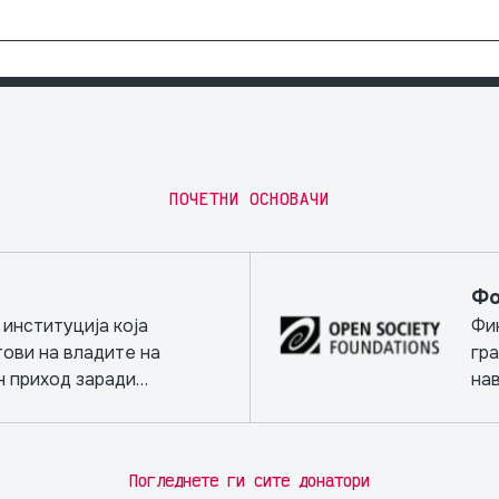
ПОЧЕТНИ ОСНОВАЧИ
Фо
институција која
Фи
тови на владите на
гр
н приход заради
на
роекти.
обр
не
Погледнете ги сите донатори