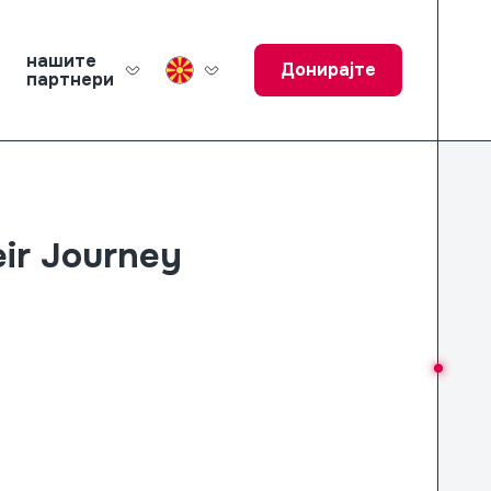
нашите
Донирајте
партнери
ucation Fund
ir Journey