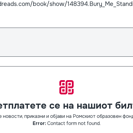
dreads.com/book/show/148394.Bury_Me_Stand
етплатете се на нашиот бил
е новости, приказни и објави на Ромскиот образовен фо
Error:
Contact form not found.