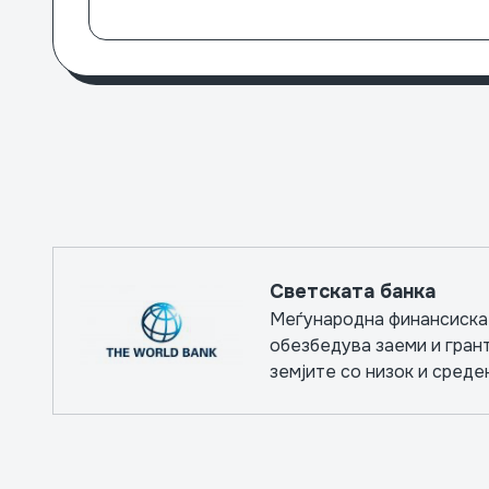
Светската банка
Меѓународна финансиска 
обезбедува заеми и гран
земјите со низок и среде
остварување капитални п