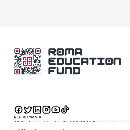
REF ROMANIA
63 Sachelarie Visarion St. | 021694 | Bucharest
REF SERBIA