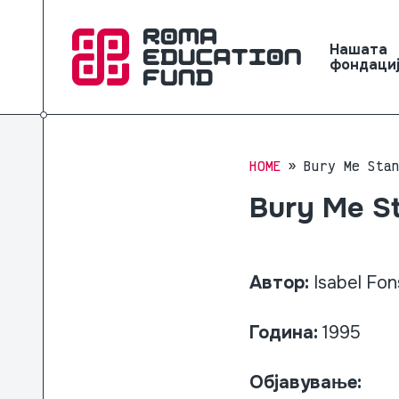
Нашата
фондаци
HOME
Bury Me Sta
Bury Me St
Автор:
Isabel Fo
Година:
1995
Објавување: