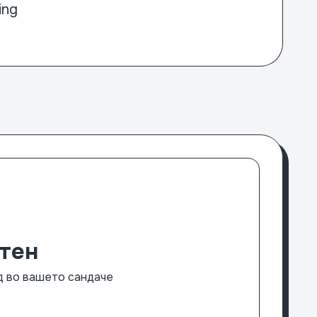
ing
тен
нд во вашето сандаче