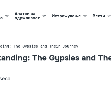
Алатки за
Истражување
Вести
ја
одржливост
Roma Ed
nding: The Gypsies and Their Journey
anding: The Gypsies and The
nseca