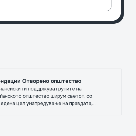
Светс
ндации Отворено општество
нансиски ги поддржува групите на
аѓанското општество ширум светот, со
ведена цел унапредување на правдата,
азованието, јавното здравство и
зависните медиуми.