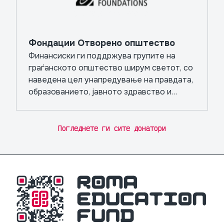
Фондации Отворено општество
Финансиски ги поддржува групите на
граѓанското општество ширум светот, со
наведена цел унапредување на правдата,
образованието, јавното здравство и
независните медиуми.
Погледнете ги сите донатори