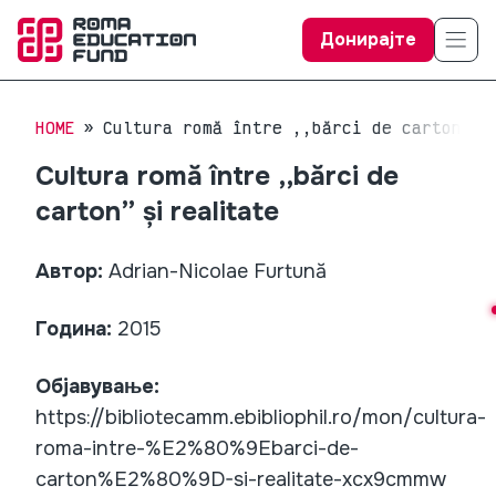
Донирајте
HOME
Cultura romă între ,,bărci de carton” ș
Cultura romă între ,,bărci de
carton” și realitate
Автор:
Adrian-Nicolae Furtună
Година:
2015
Објавување:
https://bibliotecamm.ebibliophil.ro/mon/cultura-
roma-intre-%E2%80%9Ebarci-de-
carton%E2%80%9D-si-realitate-xcx9cmmw