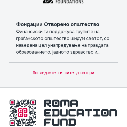
Фондации Отворено општество
Финансиски ги поддржува групите на
граѓанското општество ширум светот, со
наведена цел унапредување на правдата,
образованието, јавното здравство и
независните медиуми.
Погледнете ги сите донатори