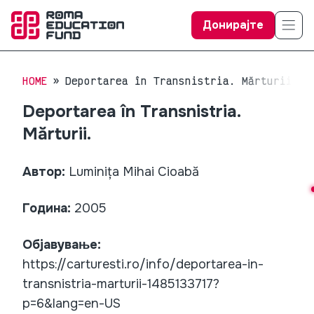
Донирајте
HOME
Deportarea în Transnistria. Mărturii.
Deportarea în Transnistria.
Mărturii.
Автор:
Luminița Mihai Cioabă
Година:
2005
Објавување:
https://carturesti.ro/info/deportarea-in-
transnistria-marturii-1485133717?
p=6&lang=en-US