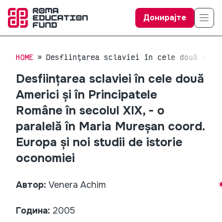
Донирајте
HOME
Desființarea sclaviei în cele două Amer
Desființarea sclaviei în cele două
Americi și în Principatele
Române în secolul XIX, - o
paralelă în Maria Mureșan coord.
Europa și noi studii de istorie
oconomiei
Автор:
Venera Achim
Година:
2005