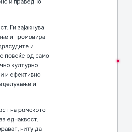
рно и праведно
т. Ги зајакнува
ање и промовира
драсудите и
 е повеќе од само
ично културно
и и ефективно
ределување и
ост на ромското
за еднаквост,
рават, ниту да