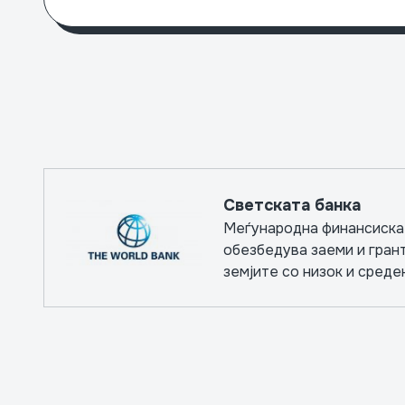
Светската банка
Меѓународна финансиска 
обезбедува заеми и гран
земјите со низок и среде
остварување капитални п