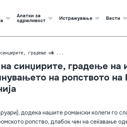
Алатки за
Истражување
Вести
ја
одржливост
Roma Ed
 синџирите, градење н� ...
на синџирите, градење на 
инувањето на ропството на
нија
руари), додека нашите романски колеги го сл
омското ропство, длабок чин на сеќавање од