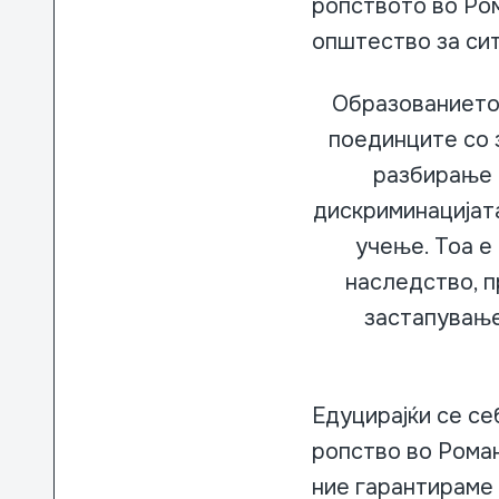
ропството во Ром
општество за сит
Образованието 
поединците со 
разбирање 
дискриминацијата
учење. Тоа е
наследство, 
застапување
Едуцирајќи се се
ропство во Роман
ние гарантираме 