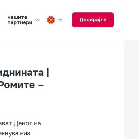
нашите
Донирајте
партнери
ucation Fund
иднината |
 Ромите –
ават Денот на
екнува низ