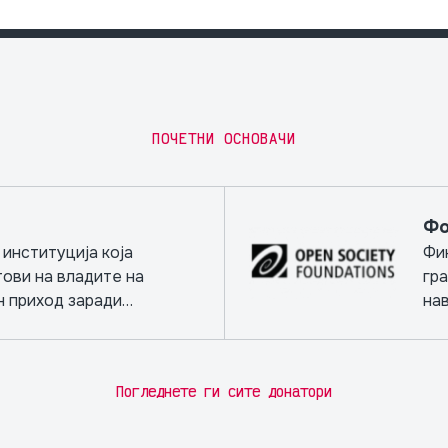
ПОЧЕТНИ ОСНОВАЧИ
Фо
институција која
Фи
тови на владите на
гр
н приход заради
на
роекти.
обр
не
Погледнете ги сите донатори