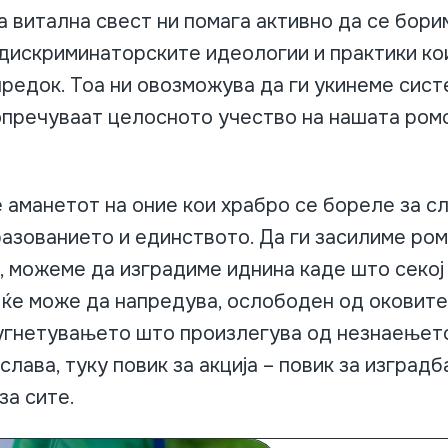
а витална свест ни помага активно да се бори
дискриминаторските идеологии и практики кои
редок. Тоа ни овозможува да ги укинеме сис
опречуваат целосното учество на нашата ром
 аманетот на оние кои храбро се бореле за с
азованието и единството. Да ги засилиме ром
, можеме да изградиме иднина каде што секој
 ќе може да напредува, ослободен од оковите
угнетувањето што произлегува од незнаењето
слава, туку повик за акција – повик за изградб
за сите.