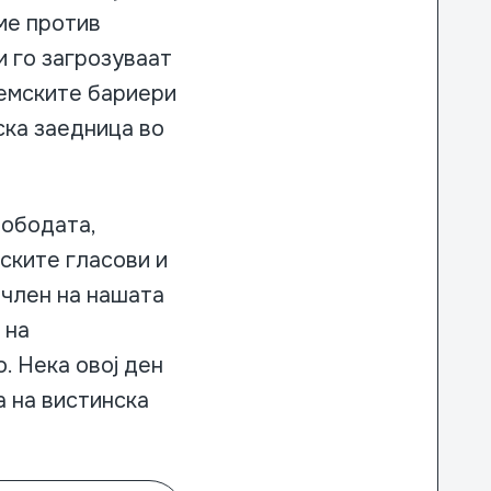
ме против
 го загрозуваат
темските бариери
ска заедница во
лободата,
ските гласови и
 член на нашата
 на
. Нека овој ден
а на вистинска