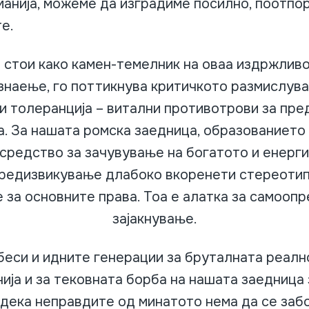
анија, можеме да изградиме посилно, поотпо
е.
стои како камен-темелник на оваа издржливос
знаење, го поттикнува критичкото размислув
и толеранција – витални противотрови за пре
. За нашата ромска заедница, образованието
 средство за зачувување на богатото и енерг
предизвикување длабоко вкоренети стереотип
 за основните права. Тоа е алатка за самооп
зајакнување.
беси и идните генерации за бруталната реалн
ија и за тековната борба на нашата заедница 
дека неправдите од минатото нема да се забо