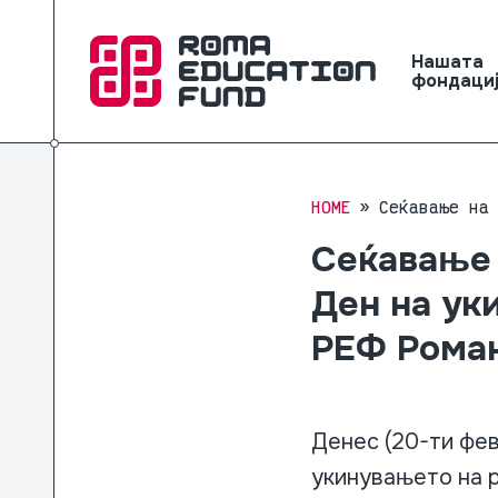
Нашата
фондаци
HOME
Сеќавање на
Сеќавање 
Ден на ук
РЕФ Рома
Денес (20-ти фев
укинувањето на р