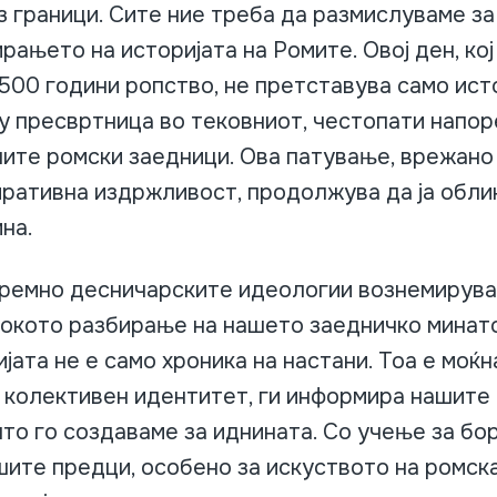
з граници. Сите ние треба да размислуваме за
рањето на историјата на Ромите. Овој ден, кој
 500 години ропство, не претставува само ис
у пресвртница во тековниот, честопати напор
шите ромски заедници. Ова патување, врежано
иративна издржливост, продолжува да ја обли
на.
тремно десничарските идеологии вознемирува
бокото разбирање на нашето заедничко минато
ијата не е само хроника на настани. Тоа е моќн
 колективен идентитет, ги информира нашите 
што го создаваме за иднината. Со учење за бо
ите предци, особено за искуството на ромск