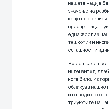
нашата нација бе
значење на разби
крајот на речиси
пресвртница, тук
еднаквост за на
тешкотии и инсп
сегашност и идни
Во ера каде екс
интензитет, дла
кога било. Истор
обликува нашиот
и го води патот 
триумфите на наш