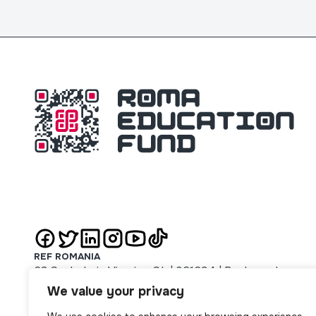
REF ROMANIA
63 Sachelarie Visarion St. | 021694 | Bucharest
REF SERBIA
We value your privacy
51 Majke Jevrosime St. | 11000 | Beograd