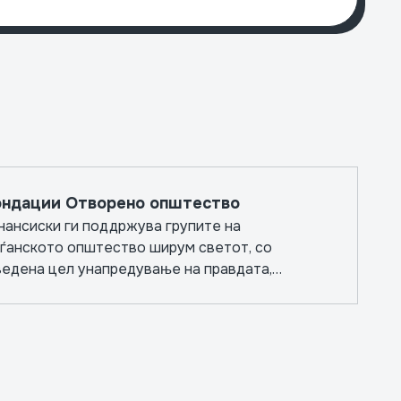
Светс
ндации Отворено општество
нансиски ги поддржува групите на
аѓанското општество ширум светот, со
ведена цел унапредување на правдата,
азованието, јавното здравство и
зависните медиуми.