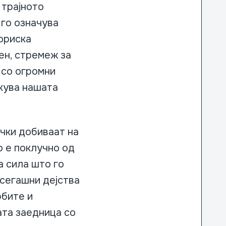
 трајното
 го означува
ториска
ен, стремеж за
 со огромни
кува нашата
чки добиваат на
 е поклучно од
а сила што го
сегашни дејства
рбите и
ата заедница со