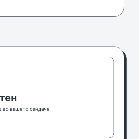
тен
нд во вашето сандаче