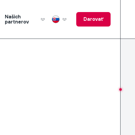
Našich
Darovať
partnerov
ucation Fund