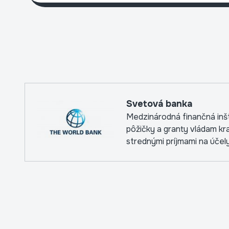
Svetová banka
Medzinárodná finančná inšt
pôžičky a granty vládam kra
strednými príjmami na účely
kapitálových projektov.