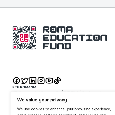
REF ROMANIA
63 Sachelarie Visarion St. | 021694 | Bucharest
REF SERBIA
We value your privacy
51 Majke Jevrosime St. | 11000 | Beograd
We use cookies to enhance your browsing experience,
REF SLOVAKIA
14 Jarková St. | 08001 | Prešov