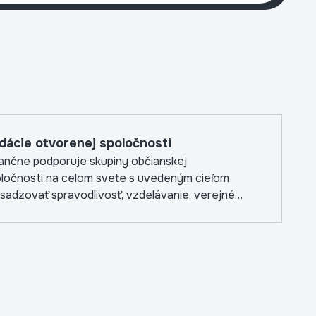
Sveto
dácie otvorenej spoločnosti
ančne podporuje skupiny občianskej
ločnosti na celom svete s uvedeným cieľom
sadzovať spravodlivosť, vzdelávanie, verejné
avie a nezávislé médiá.