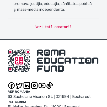
promova justiția, educația, sănătatea publică
și mass-media independentă.
Vezi toți donatorii
REF ROMANIA
63 Sachelarie Visarion St. | 021694 | Bucharest
REF SERBIA
51 Majke Jevrosime St. | 11000 | Beograd