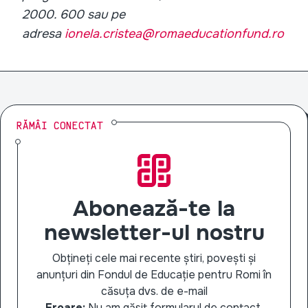
2000. 600 sau pe
adresa
ionela.cristea@romaeducationfund.ro
RĂMÂI CONECTAT
Abonează-te la
newsletter-ul nostru
Obțineți cele mai recente știri, povești și
anunțuri din Fondul de Educație pentru Romi în
căsuța dvs. de e-mail
Eroare:
Nu am găsit formularul de contact.