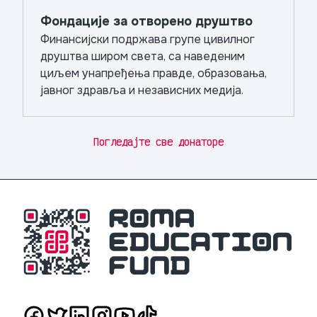
Фондације за отворено друштво
Финансијски подржава групе цивилног
друштва широм света, са наведеним
циљем унапређења правде, образовања,
јавног здравља и независних медија.
Погледајте све донаторе