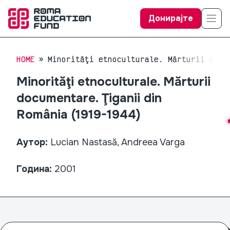
Донирајте
HOME
Minorităţi etnoculturale. Mărturii docu
Minorităţi etnoculturale. Mărturii
documentare. Ţiganii din
România (1919-1944)
Аутор:
Lucian Nastasă, Andreea Varga
Година:
2001