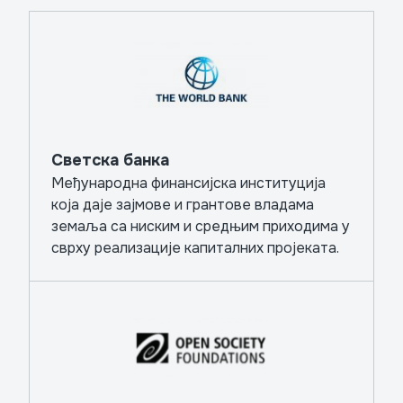
Светска банка
Међународна финансијска институција
која даје зајмове и грантове владама
земаља са ниским и средњим приходима у
сврху реализације капиталних пројеката.