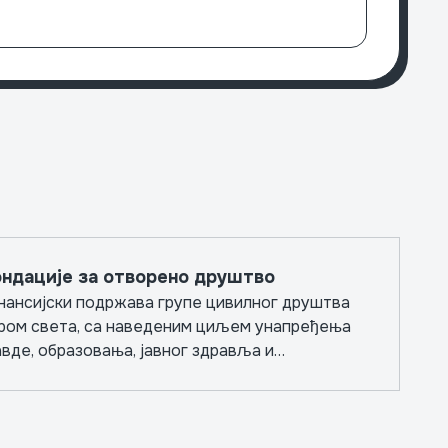
Светс
ндације за отворено друштво
нансијски подржава групе цивилног друштва
ром света, са наведеним циљем унапређења
вде, образовања, јавног здравља и
ависних медија.