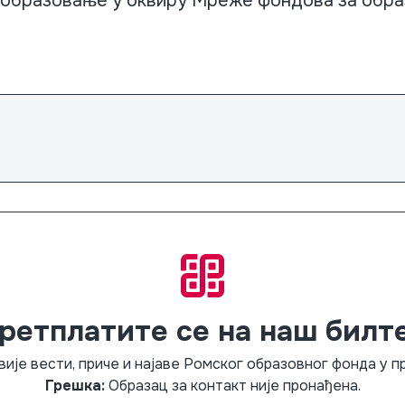
образовање у оквиру Мреже фондова за обра
ретплатите се на наш билт
вије вести, приче и најаве Ромског образовног фонда у 
Грешка:
Образац за контакт није пронађена.