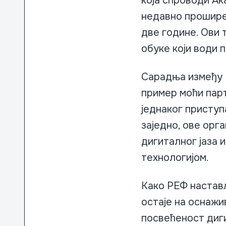
која спроводи Ак
недавно проширен
две године. Ови
обуке који води 
Сарадња између 
пример моћи пар
једнаког приступ
заједно, ове орг
дигиталног јаза 
технологијом.
Како РЕФ настав
остаје на оснажи
посвећеност диги