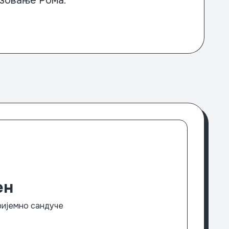
зовање Рома.
ен
пријемно сандуче