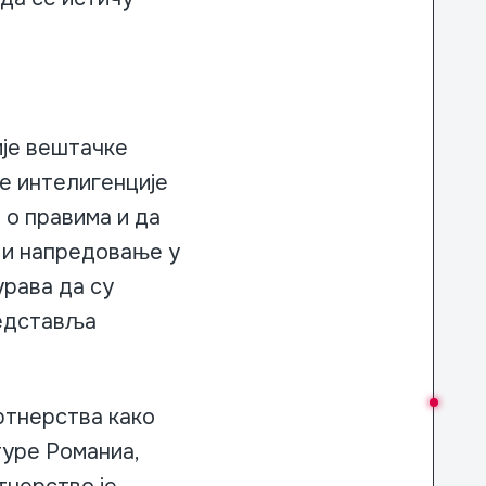
ије вештачке
е интелигенције
 о правима и да
 и напредовање у
урава да су
редставља
ртнерства како
туре Романиа,