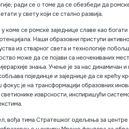
ије; ради се о томе да се обезбеди да ромск
етати у свету који се стално развија.
 коме се ромске заједнице славе као богати 
отенцијала. Наши образовни приступи активно
уства из стварног света и технологије побољ
ство може да се појави са неочекиваних места
јерархије знања. Учење је за нас динамичан 
собљава појединце и заједнице да се крећу к
 фокус је на трансформацији образовних инова
 светионике изврсности, инспиришући систем
екстима.
ел, вођа тима Стратешког одељења за центре