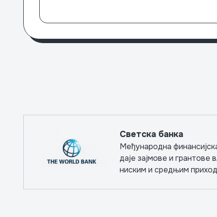
Светска банка
Међународна финансијска
даје зајмове и грантове
ниским и средњим приход
реализације капиталних п