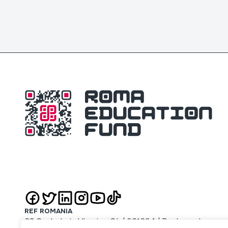
REF ROMANIA
63 Sachelarie Visarion St. | 021694 | Bucharest