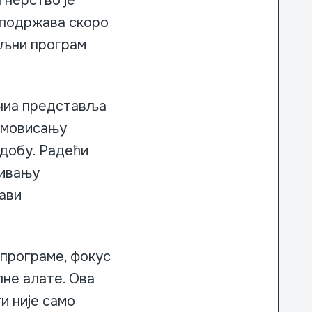
тнерство је
 подржава скоро
ељни програм
ниа представља
омовисању
 добу. Радећи
ћивању
бави
програме, фокус
лне алате. Ова
и није само