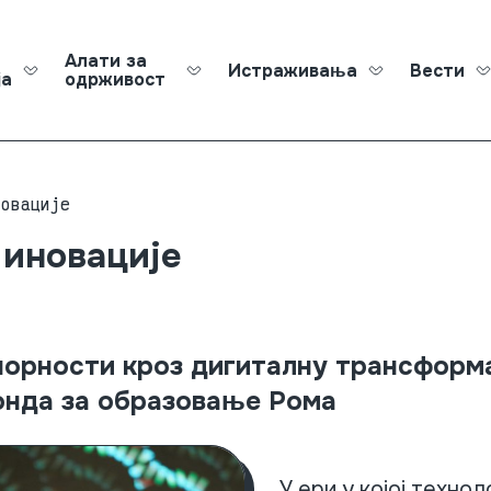
Алати за
Истраживања
Вести
ја
одрживост
Roma Ed
новације
 иновације
орности кроз дигиталну трансформ
онда за образовање Рома
У ери у којој технол