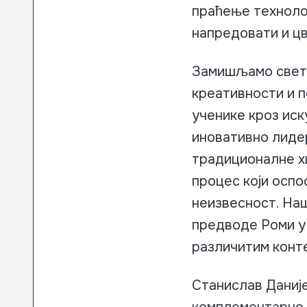
праћење технолог
напредовати и цв
Замишљамо свет у
креативности и п
ученике кроз иск
иновативно лидер
традиционалне хи
процес који оспо
неизвесност. Наш
предводе Роми у
различитим конт
Станислав Даниј