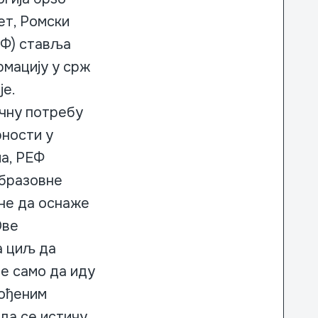
ет, Ромски
ЕФ) ставља
мацију у срж
је.
чну потребу
рности у
а, РЕФ
образовне
не да оснаже
Ове
а циљ да
е само да иду
вођеним
 да се истичу