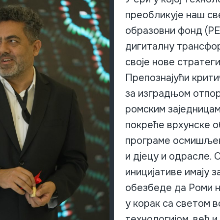
преобликује наш св
образовни фонд (Р
дигиталну трансфор
своје нове стратеги
Препознајући крити
за изградњом отпо
ромским заједницам
покреће врхунске 
програме осмишље
и дјецу и одрасле. 
иницијативе имају з
обезбеде да Роми н
у корак са светом 
технологијом, већ и