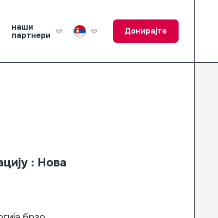
наши
Донирајте
партнери
ucation Fund
ацију
:
Нова
огија брзо