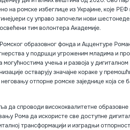
адемију дигиталних вештина од 2020. Ово пар
о на ромске избеглице из Украјине, које РЕФ
 тинејџери су управо започели нови шестонед
посвећени тим волонтера Академије.
Ромског образовног фонда и Аццентуре Рома
тнерства у подршци угроженим младима и пр
а могућностима учења и развоја у дигиталном
анизације остварују значајне кораке у премош
и неговању отпорне ромске заједнице која се 
ља да спроводи висококвалитетне образовне 
вању Рома да искористе све доступне дигита
талној трансформацији и изградњи отпорност