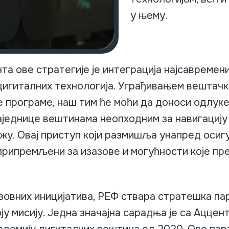
у њему.
а ове стратегије је интеграција најсавремен
дигиталних технологија. Уграђивањем вештачк
 програме, наш тим ће моћи да доноси одлуке
аједнице вештинама неопходним за навигацију
жу. Овај приступ који размишља унапред осиг
припремљени за изазове и могућности које п
зовних иницијатива, РЕФ ствара стратешка па
ју мисију. Једна значајна сарадња је са Аццен