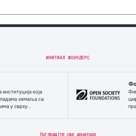
ИНИТИАЛ ФОУНДЕРС
Фо
 институција која
Фи
 владама земаља са
ши
има у сврху
пра
ројеката.
нез
Погледајте све донаторе