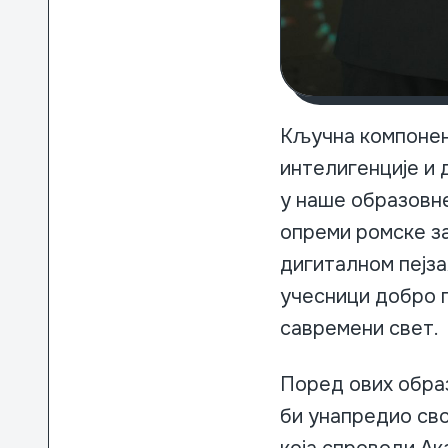
Кључна компонент
интелигенције и 
у наше образовне
опреми ромске з
дигиталном пејза
учесници добро 
савремени свет.
Поред ових обра
би унапредио сво