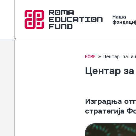
Наша
фондаци
HOME
Центар за и
Центар за
Изградња отп
стратегија Ф