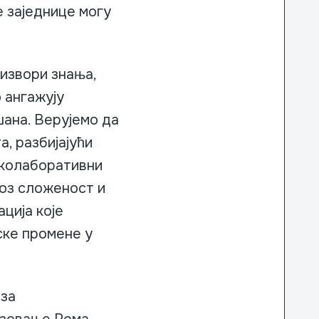
е заједнице могу
извори знања,
 ангажују
шана. Верујемо да
, разбијајући
и колаборативни
роз сложеност и
ција које
ске промене у
 за