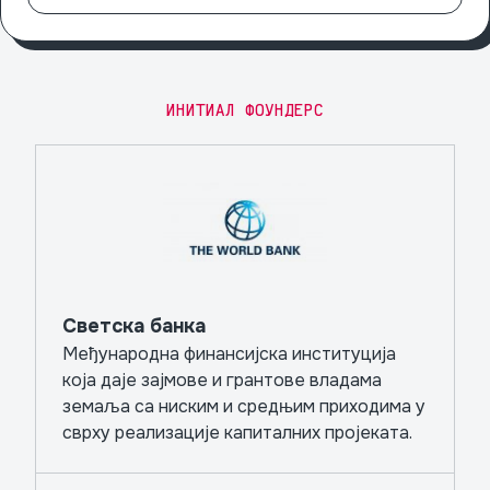
ИНИТИАЛ ФОУНДЕРС
Светска банка
Међународна финансијска институција
која даје зајмове и грантове владама
земаља са ниским и средњим приходима у
сврху реализације капиталних пројеката.