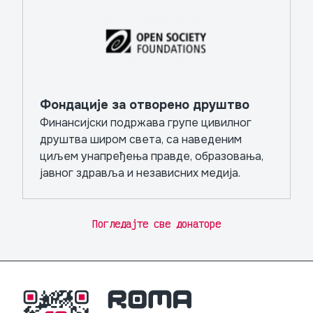
Фондације за отворено друштво
Финансијски подржава групе цивилног
друштва широм света, са наведеним
циљем унапређења правде, образовања,
јавног здравља и независних медија.
Погледајте све донаторе