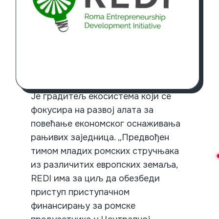
Је градитељ екосистема који се
фокусира на развој алата за
повећање економског оснаживања
рањивих заједница. „Предвођен
тимом младих ромских стручњака
из различитих европских земаља,
REDI има за циљ да обезбеди
приступ приступачном
финансирању за ромске