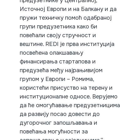
предузетнике у Централној,
Источној Европи и на Балкану и да
пружи техничку помоћ одабраној
групи предузетника како би
повећали своју стручност и
вештине. REDI је прва институција
посвећена олакшавању
финансирања стартапова и
предузећа међу најрањивијом
групом у Европи – Ромима,
користећи присуство на терену и
институционалне односе. Верујемо
да ће омогућавање предузетницима
да развију посао довести до
дугорочног запошљавања и
повећања могућности за