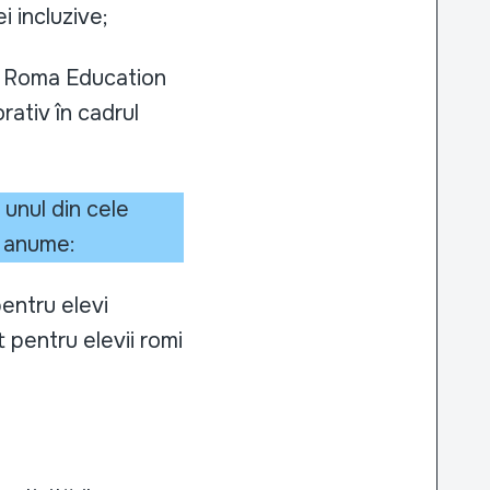
i incluzive;
de Roma Education
rativ în cadrul
unul din cele
i anume:
entru elevi
 pentru elevii romi