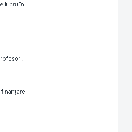
 lucru în
a
rofesori,
 finanțare