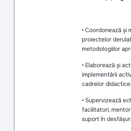
• Coordonează și 
proiectelor derula
metodologiilor ap
• Elaborează și ac
implementării activ
cadrelor didactice
• Supervizează echi
facilitatori, mentor
suport în desfășura