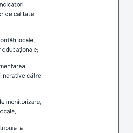
ndicatorii
r de calitate
rități locale,
r educaționale;
lementarea
și narative către
 de monitorizare,
locale;
ribuie la