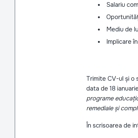
Salariu com
Oportunităț
Mediu de lu
Implicare î
Trimite CV-ul și o 
data de 18 ianuari
programe educațio
remediale și comp
În scrisoarea de in