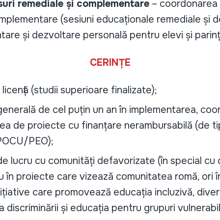
uri remediale și complementare
– coordonarea a
mplementare (sesiuni educaționale remediale și de 
ntare și dezvoltare personală pentru elevi și parinți
CERINȚE
icență (studii superioare finalizate);
generală de cel puțin un an în implementarea, coo
ea de proiecte cu finanțare nerambursabilă (de ti
OCU/PEO);
de lucru cu comunități defavorizate (în special cu
u în proiecte care vizează comunitatea romă, ori î
ițiative care promovează educația incluzivă, diver
discriminării și educația pentru grupuri vulnerabi