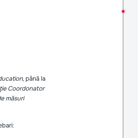
ducation
, până la
ație Coordonator
de măsuri
ebari: