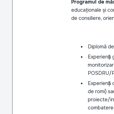
Programul de măs
educaționale și co
de consiliere, orie
Diplomă de l
Experiență 
monitorizar
POSDRU/P
Experiență 
de romi) sa
proiecte/in
combaterea 