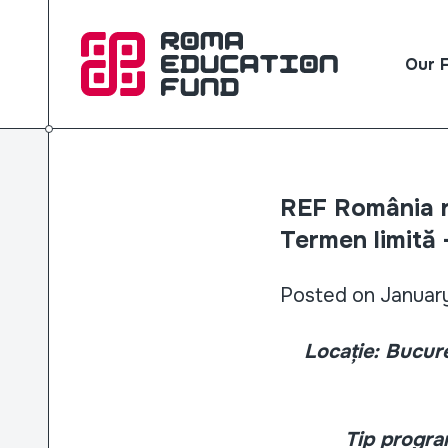
Our 
REF România r
Termen limită 
Posted on Januar
Locație: Bucure
Tip program