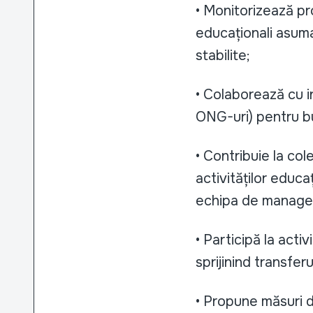
• Monitorizează pro
educaționali asuma
stabilite;
• Colaborează cu in
ONG-uri) pentru bu
• Contribuie la co
activităților educa
echipa de manageme
• Participă la acti
sprijinind transfer
• Propune măsuri d