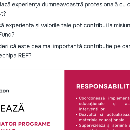
niază experiența dumneavoastră profesională cu c
st?
ă experiența și valorile tale pot contribui la mis
Fund?
eri că este cea mai importantă contribuție pe car
 echipa REF?