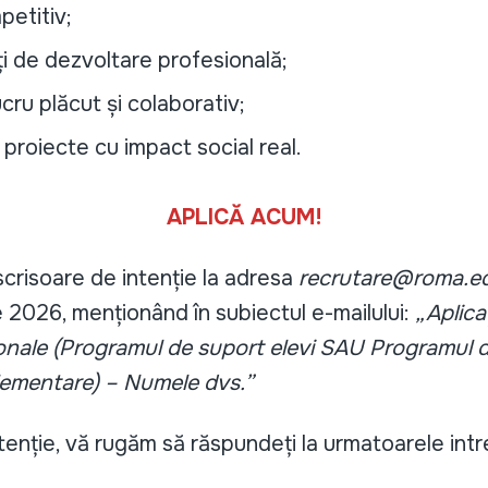
petitiv;
i de dezvoltare profesională;
cru plăcut și colaborativ;
n proiecte cu impact social real.
APLICĂ ACUM!
scrisoare de intenție la adresa
recrutare@roma.e
e 2026, menționând în subiectul e-mailului:
„Aplic
nale (Programul de suport elevi SAU Programul 
lementare) – Numele dvs.”
tenție, vă rugăm să răspundeți la urmatoarele intr