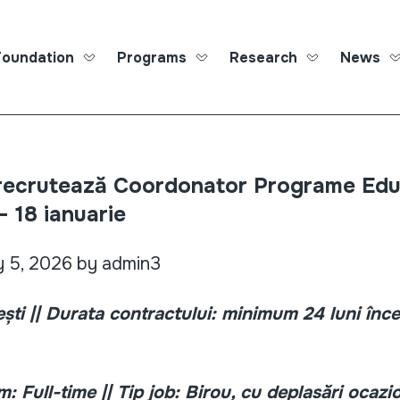
Foundation
Programs
Research
News
Roma Ed
ecrutează Coordonator Programe Educ
– 18 ianuarie
y 5, 2026 by admin3
ști || Durata contractului: minimum 24 luni înc
: Full-time || Tip job: Birou, cu deplasări ocaz