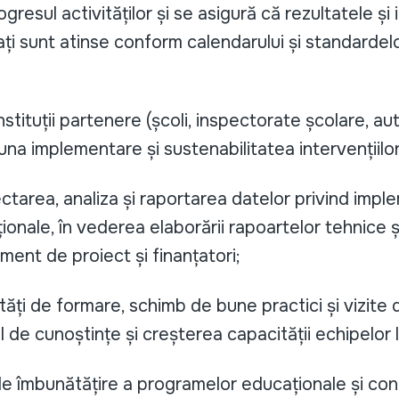
gresul activităților și se asigură că rezultatele și i
ți sunt atinse conform calendarului și standardelo
stituții partenere (școli, inspectorate școlare, auto
na implementare și sustenabilitatea intervențiilo
lectarea, analiza și raportarea datelor privind imp
ționale, în vederea elaborării rapoartelor tehnice 
nt de proiect și finanțatori;
vități de formare, schimb de bune practici și vizite
ul de cunoștințe și creșterea capacității echipelor 
e îmbunătățire a programelor educaționale și cont