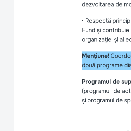
dezvoltarea de mod
• Respectă princip
Fund și contribuie 
organizației și al e
Mențiune!
Coordona
două programe disp
Programul de supo
(programul de activ
și programul de spri