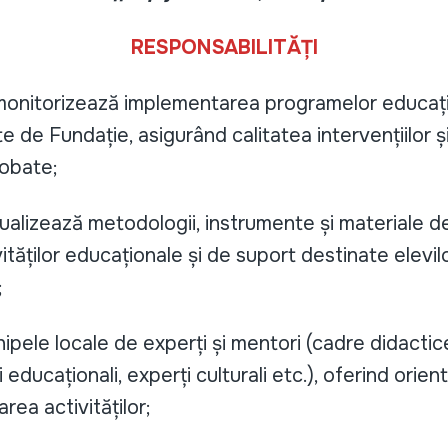
RESPONSABILITĂȚI
monitorizează implementarea programelor educați
te de Fundație, asigurând calitatea intervențiilor 
robate;
tualizează metodologii, instrumente și materiale 
ităților educaționale și de suport destinate elevilor,
;
pele locale de experți și mentori (cadre didactice,
i educaționali, experți culturali etc.), oferind orie
rea activităților;