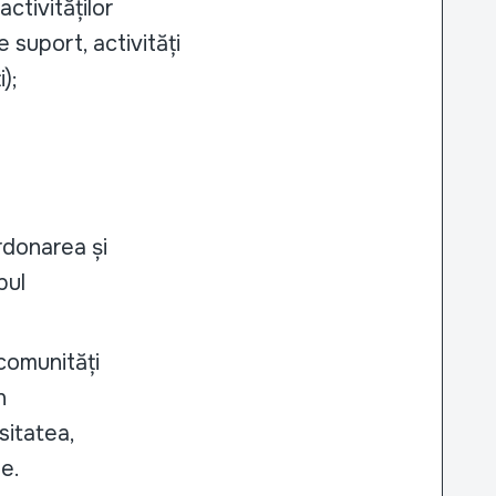
ctivităților
suport, activități
);
rdonarea și
pul
 comunități
n
sitatea,
le.