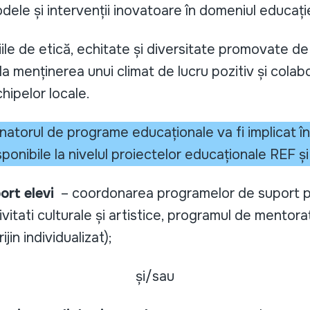
ele și intervenții inovatoare în domeniul educație
iile de etică, echitate și diversitate promovate 
la menținerea unui climat de lucru pozitiv și colabo
chipelor locale.
torul de programe educaționale va fi implicat în 
onibile la nivelul proiectelor educaționale REF ș
rt elevi
– coordonarea programelor de suport p
itati culturale și artistice, programul de mentorat
jin individualizat);
și/sau