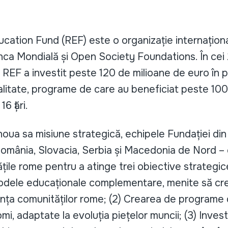
ation Fund (REF) este o organizație internaționa
ca Mondială și Open Society Foundations. În cei 
a REF a investit peste 120 de milioane de euro în 
alitate, programe de care au beneficiat peste 10
6 țări.
oua sa misiune strategică, echipele Fundației din c
România, Slovacia, Serbia și Macedonia de Nord –
ile rome pentru a atinge trei obiective strategice 
dele educaționale complementare, menite să cre
ența comunităților rome; (2) Crearea de programe
i, adaptate la evoluția piețelor muncii; (3) Investiți