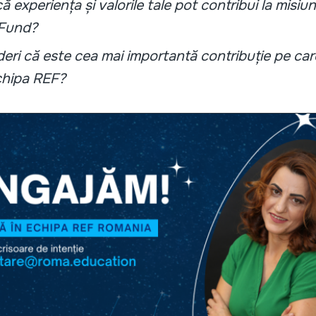
ă experiența și valorile tale pot contribui la misi
 Fund?
eri că este cea mai importantă contribuție pe car
chipa REF?