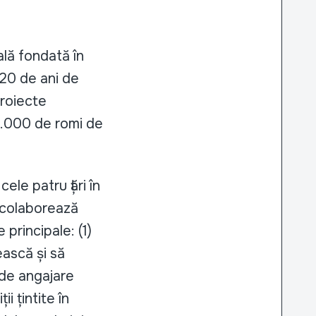
lă fondată în
20 de ani de
proiecte
0.000 de romi de
ele patru țări în
 colaborează
principale: (1)
ască și să
 de angajare
i țintite în