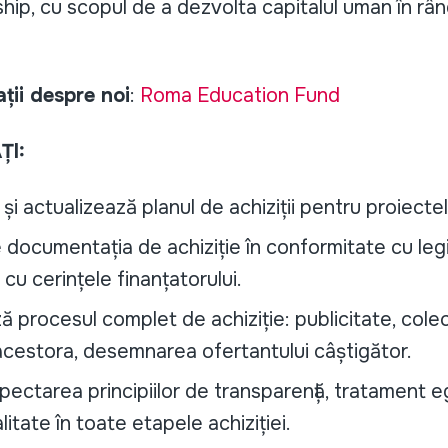
ship, cu scopul de a dezvolta capitalul uman în rân
ții despre noi
:
Roma Education Fund
ȚI:
și actualizează planul de achiziții pentru proiecte
documentația de achiziție în conformitate cu legi
i cu cerințele finanțatorului.
 procesul complet de achiziție: publicitate, cole
cestora, desemnarea ofertantului câștigător.
pectarea principiilor de transparență, tratament eg
itate în toate etapele achiziției.