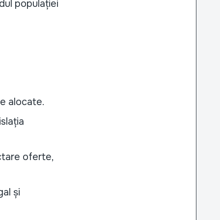
dul populației
le alocate.
slația
ctare oferte,
al și