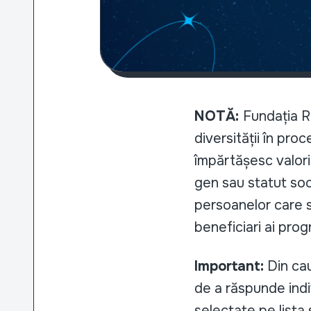
NOTĂ:
Fundația R
diversității în pro
împărtășesc valoril
gen sau statut soci
persoanelor care se
beneficiari ai pro
Important:
Din cau
de a răspunde indi
selectate pe lista 