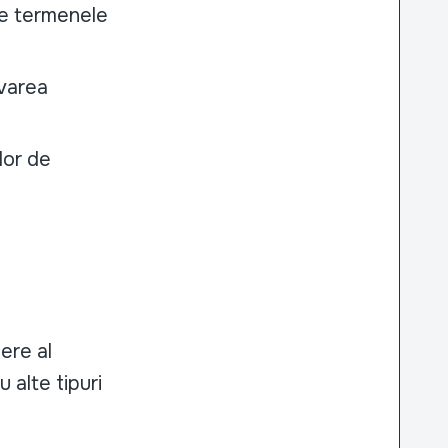
te termenele
ivarea
lor de
ere al
alte tipuri