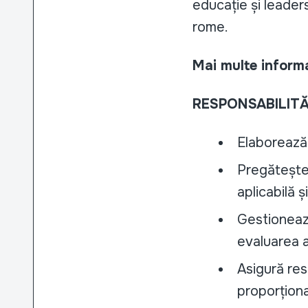
educație și leader
rome.
Mai multe informa
RESPONSABILITĂ
Elaborează 
Pregătește 
aplicabilă ș
Gestionează
evaluarea a
Asigură res
proporțional