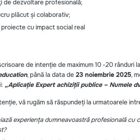
i de dezvoltare profesională;
cru plăcut și colaborativ;
în proiecte cu impact social real
 scrisoare de intenție de maximum 10 -20 rânduri l
education
, până la data de
23 noiembrie 2025
, m
i:
„Aplicație Expert achiziții publice – Numele dv
tenție, vă rugăm să răspundeți la urmatoarele intr
iază experiența dumneavoastră profesională cu c
st?