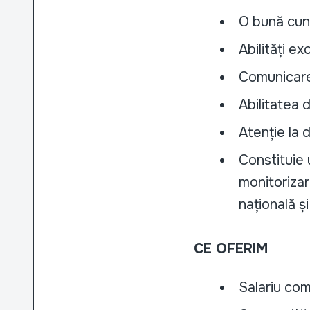
O bună cuno
Abilități ex
Comunicare 
Abilitatea 
Atenție la 
Constituie 
monitorizar
națională ș
CE OFERIM
Salariu com