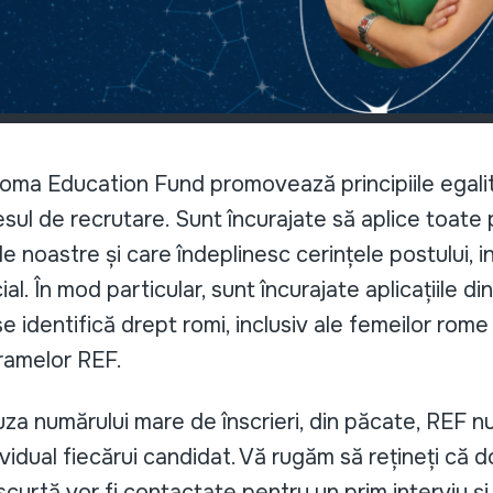
oma Education Fund promovează principiile egalită
cesul de recrutare. Sunt încurajate să aplice toat
e noastre și care îndeplinesc cerințele postului, i
al. În mod particular, sunt încurajate aplicațiile di
 identifică drept romi, inclusiv ale femeilor rome ș
gramelor REF.
za numărului mare de înscrieri, din păcate, REF nu
vidual fiecărui candidat. Vă rugăm să rețineți că 
scurtă vor fi contactate pentru un prim interviu și