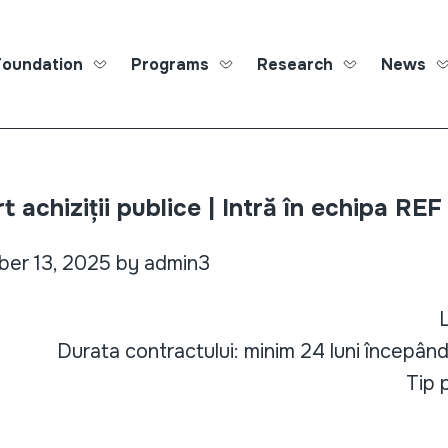
Foundation
Programs
Research
News
Roma Ed
 achiziții publice | Intră în echipa RE
er 13, 2025 by admin3
L
Durata contractului: minim 24 luni începând
Tip 