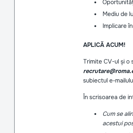
Oportunităț
Mediu de lu
Implicare 
APLICĂ ACUM!
Trimite CV-ul și o
recrutare@roma.
subiectul e-mailulu
În scrisoarea de in
Cum se alin
acestui po