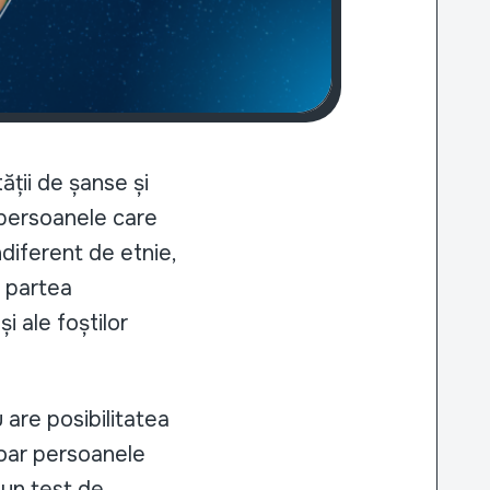
ții de șanse și
e persoanele care
ndiferent de etnie,
n partea
i ale foștilor
 are posibilitatea
doar persoanele
 un test de