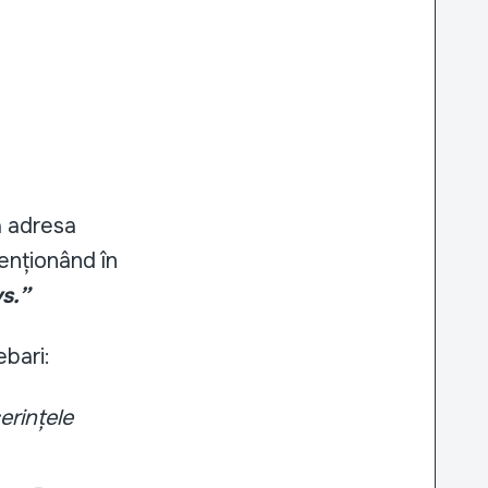
a adresa
enționând în
s.”
ebari:
erințele