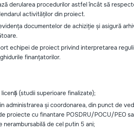
ză derularea procedurilor astfel încât să respec
lendarul activităților din proiect.
vidența documentelor de achiziție și asigură arh
toare.
rt echipei de proiect privind interpretarea reguli
 ghidurile finanțatorilor.
icență (studii superioare finalizate);
in administrarea și coordonarea, din punct de ved
r, de proiecte cu finantare POSDRU/POCU/PEO sau 
e nerambursabilă de cel putin 5 ani;