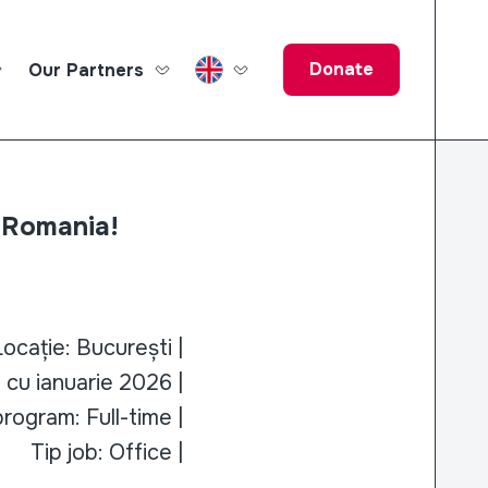
Donate
Our Partners
ucation Fund
F Romania!
ocație: București |
 cu ianuarie 2026 |
program: Full-time |
Tip job: Office |