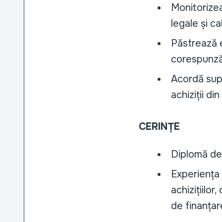
Monitorizea
legale și ca
Păstrează e
corespunză
Acordă supo
achiziții din
CERINȚE
Diplomă de l
Experiența 
achizițiilo
de finanțar